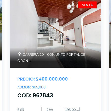
VENTA
CARRERA 20 - CONJUNTO PORTAL DE
GIRON 1
PRECIO: $400,000,000
ADMON: $65,000
COD: 967843
5
2
195.00