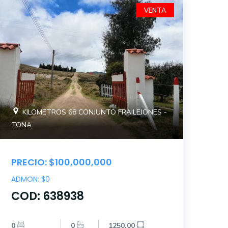
VENTA
KILOMETROS 68 CONJUNTO FRAILEJONES -
TONA
PRECIO: $100,000,000
ADMON: $0
COD: 638938
0
0
1250.00