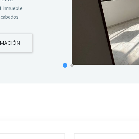
El inmueble
 acabados
RMACIÓN