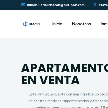
inmobiliariaurbacon@outlook.com
Plaza
Inicio
Nosotros
Inm
APARTAMENT
EN VENTA
Este inmueble cuenta con una increí­ble ubicaci
de centros médicos, supermercados y transport
La propiedad cuenta con una area total de 75 