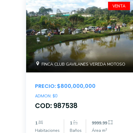
VENTA
FINCA CLUB GAVILANES VEREDA MOTOSO
PRECIO: $800,000,000
ADMON: $0
COD: 987538
1
1
9999.99
2
Habitaciones
Baños
Área m